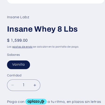
Abrir
elemento
multimedia
1
Insane Labz
en
una
ventana
Insane Whey 8 Lbs
modal
Precio
$ 1,599.00
habitual
Los
gastos de envío
se calculan en la pantalla de pago.
Sabores
Vainilla
Cantidad
Reducir
Aumentar
cantidad
cantidad
para
para
Insane
Insane