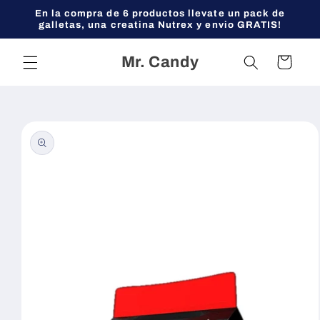
Ir
En la compra de 6 productos llevate un pack de
directamente
galletas, una creatina Nutrex y envio GRATIS!
al contenido
Mr. Candy
Carrito
Ir
directamente
a la
información
del producto