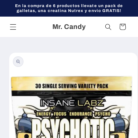
Ir
En la compra de 6 productos llevate un pack de
directamente
galletas, una creatina Nutrex y envio GRATIS!
al contenido
Mr. Candy
Carrito
Ir
directamente
a la
información
del producto