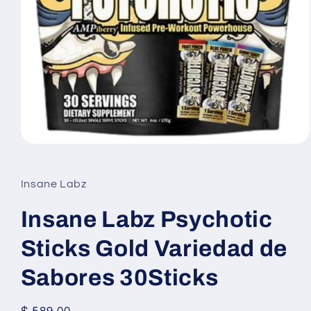
Abrir
elemento
multimedia
1
Insane Labz
en
una
ventana
Insane Labz Psychotic
modal
Sticks Gold Variedad de
Sabores 30Sticks