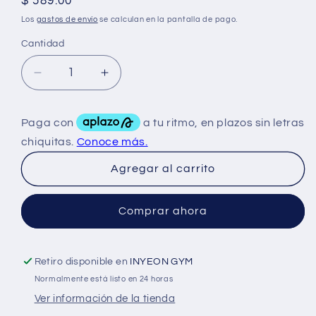
Precio
$ 589.00
habitual
Los
gastos de envío
se calculan en la pantalla de pago.
Cantidad
Reducir
Aumentar
cantidad
cantidad
para
para
Insane
Insane
Labz
Labz
Psychotic
Psychotic
Agregar al carrito
Sticks
Sticks
Gold
Gold
Variedad
Variedad
Comprar ahora
de
de
Sabores
Sabores
30Sticks
30Sticks
Retiro disponible en
INYEON GYM
Normalmente está listo en 24 horas
Ver información de la tienda