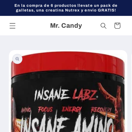
Ir
En la compra de 6 productos llevate un pack de
directamente
galletas, una creatina Nutrex y envio GRATIS!
al contenido
Mr. Candy
Carrito
Ir
directamente
a la
información
del producto