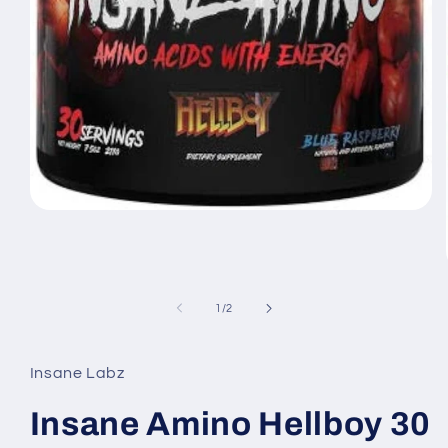
Abrir
elemento
multimedia
1
en
una
ventana
de
1
/
2
modal
Insane Labz
Insane Amino Hellboy 30