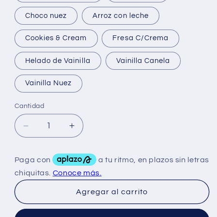
Choco nuez
Arroz con leche
Cookies & Cream
Fresa C/Crema
Helado de Vainilla
Vainilla Canela
Vainilla Nuez
Cantidad
Reducir
Aumentar
cantidad
cantidad
para
para
HYDROTEIN
HYDROTEIN
5
5
LBS
LBS
Agregar al carrito