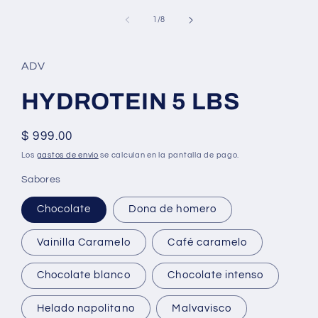
de
1
/
8
ADV
HYDROTEIN 5 LBS
Precio
$ 999.00
habitual
Los
gastos de envío
se calculan en la pantalla de pago.
Sabores
Chocolate
Dona de homero
Vainilla Caramelo
Café caramelo
Chocolate blanco
Chocolate intenso
Helado napolitano
Malvavisco