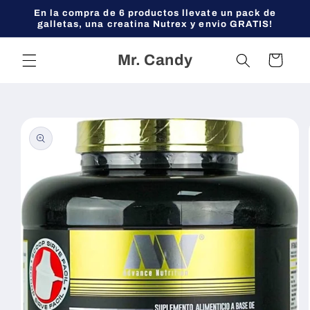
Ir
En la compra de 6 productos llevate un pack de
directamente
galletas, una creatina Nutrex y envio GRATIS!
al contenido
Mr. Candy
Carrito
Ir
directamente
a la
información
del producto