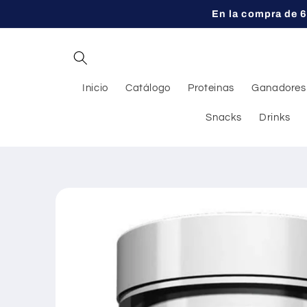
Ir
En la compra de 6
directamente
al contenido
Inicio
Catálogo
Proteinas
Ganadores
Snacks
Drinks
Ir
directamente
a la
información
del producto