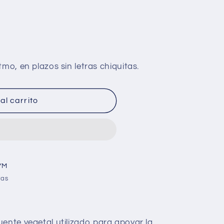
al carrito
YM
ras
uente vegetal utilizado para apoyar la