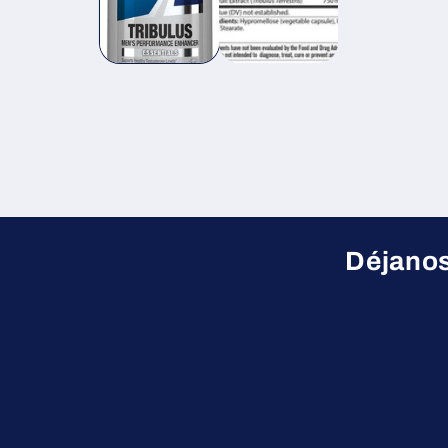
ventana
modal
Déjanos