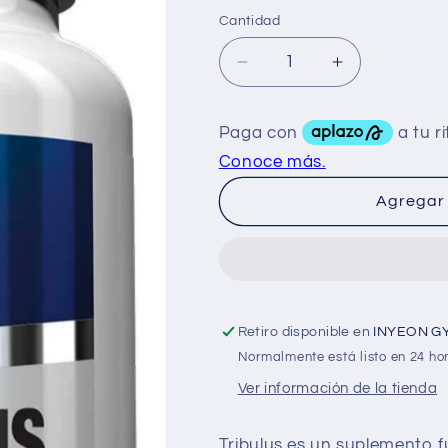
Cantidad
Reducir
Aumentar
cantidad
cantidad
para
para
GAT
GAT
Tribulus
Tribulus
90Caps
90Caps
Agregar 
Retiro disponible en
INYEON G
Normalmente está listo en 24 ho
Ver información de la tienda
Tribulus es un suplemento f