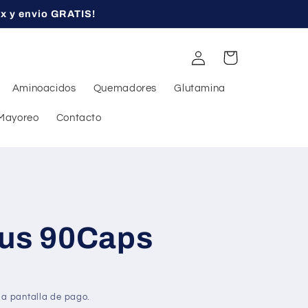
ex y envio GRATIS!
Iniciar
Carrito
sesión
Aminoacidos
Quemadores
Glutamina
Mayoreo
Contacto
lus 90Caps
la pantalla de pago.