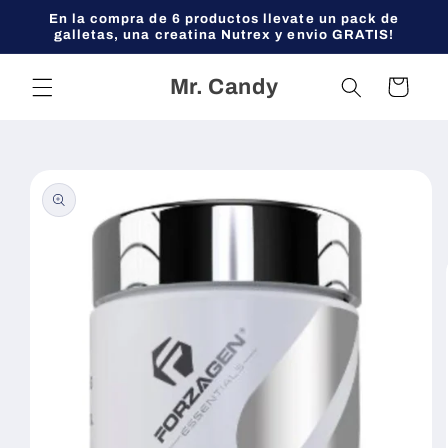
Ir
En la compra de 6 productos llevate un pack de
directamente
galletas, una creatina Nutrex y envio GRATIS!
al contenido
Mr. Candy
Carrito
Ir
directamente
a la
información
del producto