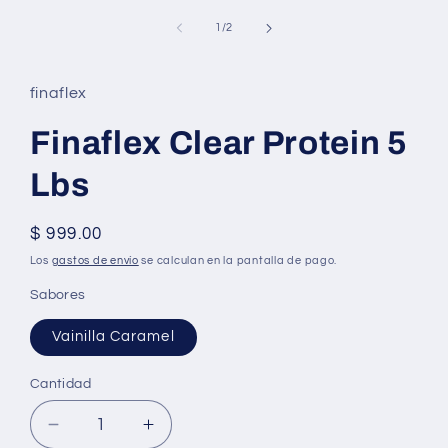
elemento
multimedia
de
1
/
2
1
en
una
ventana
finaflex
modal
Finaflex Clear Protein 5
Lbs
Precio
$ 999.00
habitual
Los
gastos de envío
se calculan en la pantalla de pago.
Sabores
Vainilla Caramel
Cantidad
Reducir
Aumentar