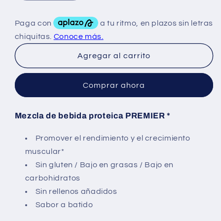
cantidad
cantidad
para
para
Finaflex
Finaflex
Clear
Clear
Protein
Protein
Agregar al carrito
5
5
Lbs
Lbs
Comprar ahora
Mezcla de bebida proteica PREMIER *
Promover el rendimiento y el crecimiento
muscular*
Sin gluten / Bajo en grasas / Bajo en
carbohidratos
Sin rellenos añadidos
Sabor a batido