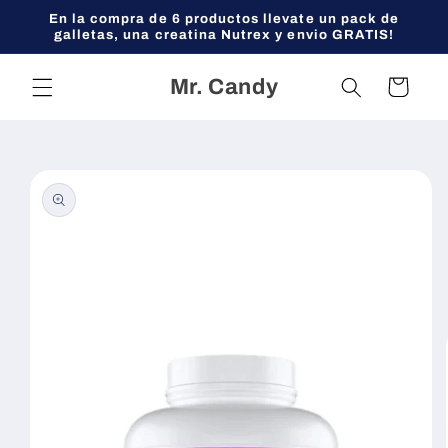
Ir
En la compra de 6 productos llevate un pack de
directamente
galletas, una creatina Nutrex y envio GRATIS!
al contenido
Mr. Candy
Carrito
Ir
directamente
a la
información
del producto