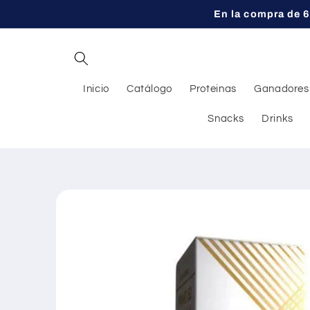
Ir
En la compra de 6
directamente
al contenido
Inicio
Catálogo
Proteinas
Ganadores
Snacks
Drinks
Ir
directamente
a la
información
del producto