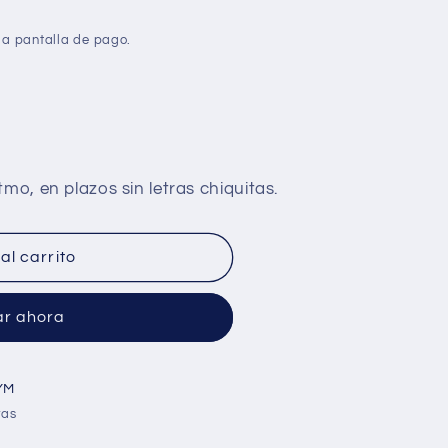
la pantalla de pago.
al carrito
r ahora
YM
ras