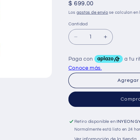
Precio
$ 699.00
habitual
Los
gastos de envío
se calculan en 
Cantidad
Reducir
Aumentar
cantidad
cantidad
para
para
Euro
Euro
Lab
Lab
Primo
Primo
50Mg
50Mg
Agregar 
60
60
Caps
Caps
Compra
Retiro disponible en
INYEON G
Normalmente está listo en 24 ho
Ver información de la tienda