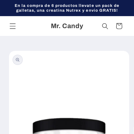
Ir
En la compra de 6 productos llevate un pack de
directamente
galletas, una creatina Nutrex y envio GRATIS!
al contenido
Mr. Candy
Carrito
Ir
directamente
a la
información
del producto