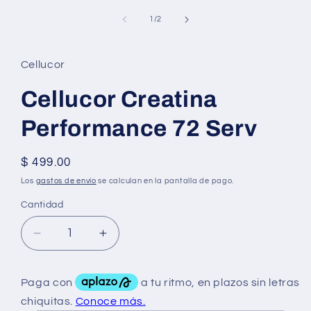
elemento
multimedia
de
1
/
2
1
en
una
ventana
Cellucor
modal
Cellucor Creatina
Performance 72 Serv
Precio
$ 499.00
habitual
Los
gastos de envío
se calculan en la pantalla de pago.
Cantidad
Reducir
Aumentar
cantidad
cantidad
para
para
Cellucor
Cellucor
Creatina
Creatina