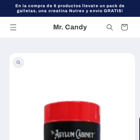
Ir
En la compra de 6 productos llevate un pack de
directamente
galletas, una creatina Nutrex y envio GRATIS!
al contenido
Mr. Candy
Carrito
Ir
directamente
a la
información
del producto