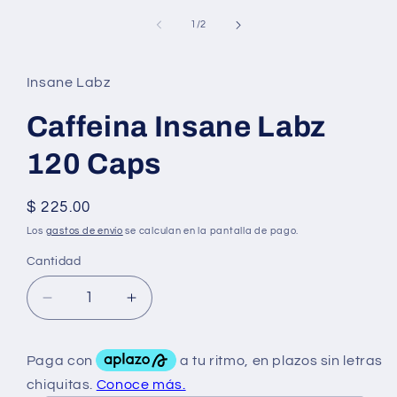
elemento
multimedia
de
1
/
2
1
en
una
ventana
Insane Labz
modal
Caffeina Insane Labz
120 Caps
Precio
$ 225.00
habitual
Los
gastos de envío
se calculan en la pantalla de pago.
Cantidad
Reducir
Aumentar
cantidad
cantidad
para
para
Caffeina
Caffeina
Insane
Insane