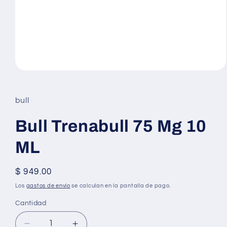
Abrir
elemento
multimedia
1
bull
en
una
ventana
Bull Trenabull 75 Mg 10
modal
ML
Precio
$ 949.00
habitual
Los
gastos de envío
se calculan en la pantalla de pago.
Cantidad