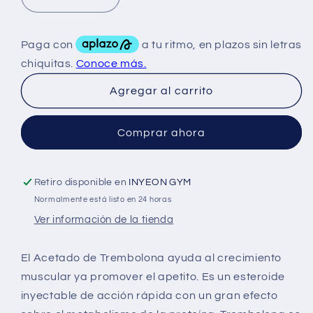
Reducir
Aumentar
cantidad
cantidad
para
para
Bull
Bull
Trenabull
Trenabull
75
75
Agregar al carrito
Mg
Mg
10
10
ML
ML
Comprar ahora
Retiro disponible en
INYEON GYM
Normalmente está listo en 24 horas
Ver información de la tienda
El Acetado de Trembolona ayuda al crecimiento
muscular ya promover el apetito. Es un esteroide
inyectable de acción rápida con un gran efecto