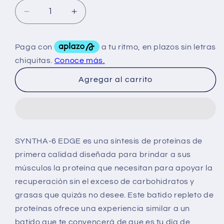
Reducir
Aumentar
cantidad
cantidad
para
para
Bsn
Bsn
Syntha-
Syntha-
6
6
Agregar al carrito
Edge
Edge
4.02
4.02
Lbs
Lbs
SYNTHA-6 EDGE es una síntesis de proteínas de
primera calidad diseñada para brindar a sus
músculos la proteína que necesitan para apoyar la
recuperación sin el exceso de carbohidratos y
grasas que quizás no desee. Este batido repleto de
proteínas ofrece una experiencia similar a un
batido que te convencerá de que es tu día de