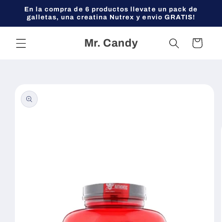
Ir
En la compra de 6 productos llevate un pack de
directamente
galletas, una creatina Nutrex y envio GRATIS!
al contenido
Mr. Candy
Carrito
Ir
directamente
a la
información
del producto