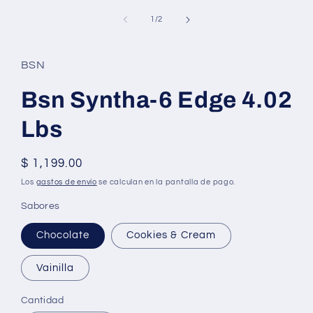
elemento
multimedia
de
1
/
2
1
en
una
ventana
BSN
modal
Bsn Syntha-6 Edge 4.02
Lbs
Precio
$ 1,199.00
habitual
Los
gastos de envío
se calculan en la pantalla de pago.
Sabores
Chocolate
Cookies & Cream
Vainilla
Cantidad