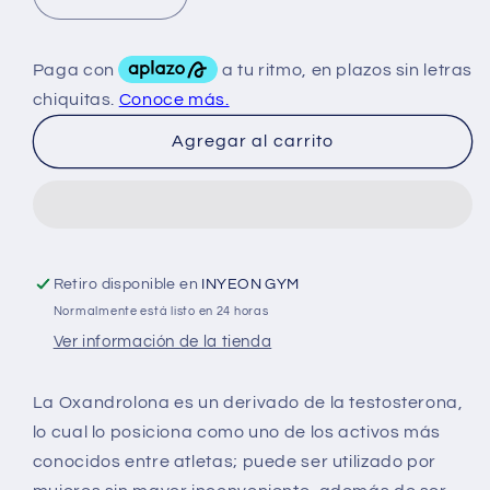
Reducir
Aumentar
cantidad
cantidad
para
para
British
British
Dispensary
Dispensary
Oxa
Oxa
Agregar al carrito
Max
Max
15
15
Mg
Mg
100
100
Tabs
Tabs
Retiro disponible en
INYEON GYM
Normalmente está listo en 24 horas
Ver información de la tienda
La Oxandrolona es un derivado de la testosterona,
lo cual lo posiciona como uno de los activos más
conocidos entre atletas; puede ser utilizado por