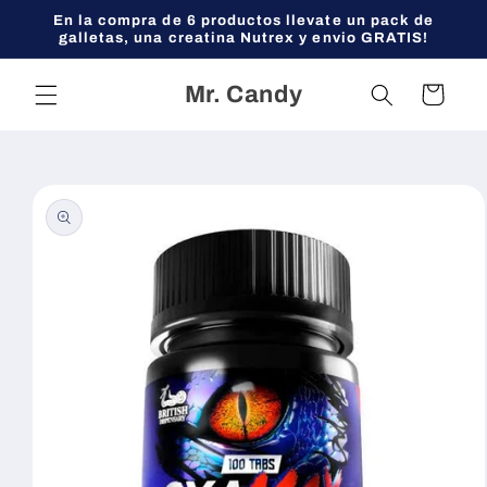
Ir
En la compra de 6 productos llevate un pack de
directamente
galletas, una creatina Nutrex y envio GRATIS!
al contenido
Mr. Candy
Carrito
Ir
directamente
a la
información
del producto