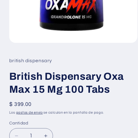
Abrir
elemento
multimedia
1
british dispensary
en
una
ventana
British Dispensary Oxa
modal
Max 15 Mg 100 Tabs
Precio
$ 399.00
habitual
Los
gastos de envío
se calculan en la pantalla de pago.
Cantidad