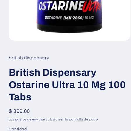
Abrir
elemento
multimedia
1
british dispensary
en
una
ventana
British Dispensary
modal
Ostarine Ultra 10 Mg 100
Tabs
Precio
$ 399.00
habitual
Los
gastos de envío
se calculan en la pantalla de pago.
Cantidad