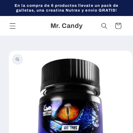
Ir
En la compra de 6 productos llevate un pack de
directamente
galletas, una creatina Nutrex y envio GRATIS!
al contenido
Mr. Candy
Carrito
Ir
directamente
a la
información
del producto