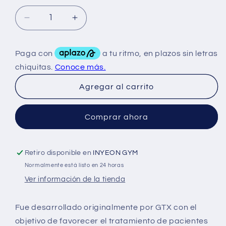
Reducir
Aumentar
cantidad
cantidad
para
para
British
British
Dispensary
Dispensary
Ostarine
Ostarine
Agregar al carrito
Ultra
Ultra
10
10
Mg
Mg
Comprar ahora
100
100
Tabs
Tabs
Retiro disponible en
INYEON GYM
Normalmente está listo en 24 horas
Ver información de la tienda
Fue desarrollado originalmente por GTX con el
objetivo de favorecer el tratamiento de pacientes