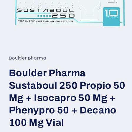
Abrir
elemento
multimedia
1
Boulder pharma
en
una
ventana
Boulder Pharma
modal
Sustaboul 250 Propio 50
Mg + Isocapro 50 Mg +
Phenypro 50 + Decano
100 Mg Vial