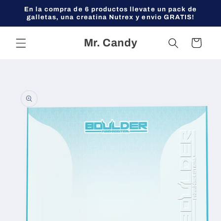
Ir
En la compra de 6 productos llevate un pack de
directamente
galletas, una creatina Nutrex y envio GRATIS!
al contenido
Mr. Candy
Carrito
Ir
directamente
a la
información
del producto