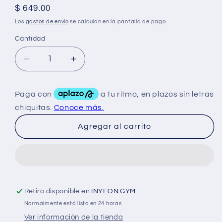
Precio
$ 649.00
habitual
Los
gastos de envío
se calculan en la pantalla de pago.
Cantidad
Reducir
Aumentar
cantidad
cantidad
para
para
Boulder
Boulder
Pharma
Pharma
Sustaboul
Sustaboul
Agregar al carrito
250
250
Propio
Propio
50
50
Mg
Mg
+
+
Isocapro
Isocapro
Retiro disponible en
INYEON GYM
50
50
Mg
Mg
Normalmente está listo en 24 horas
+
+
Ver información de la tienda