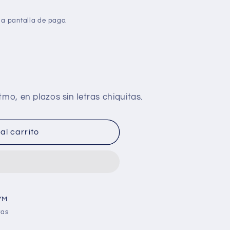
la pantalla de pago.
al carrito
YM
ras