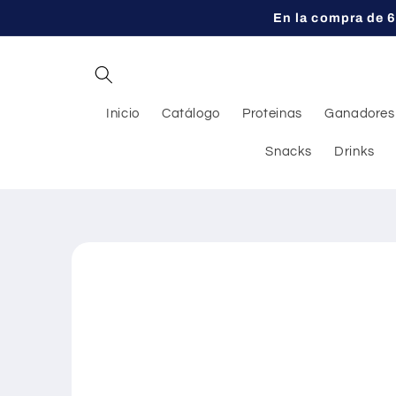
Ir
En la compra de 6
directamente
al contenido
Inicio
Catálogo
Proteinas
Ganadores
Snacks
Drinks
Ir
directamente
a la
información
del producto