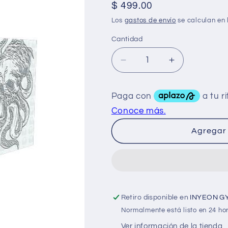
Precio
$ 499.00
habitual
Los
gastos de envío
se calculan en 
Cantidad
Reducir
Aumentar
cantidad
cantidad
para
para
BK
BK
Pharma
Pharma
Fluoxi
Fluoxi
10
10
Agregar 
Mg
Mg
40
40
Tabs
Tabs
Retiro disponible en
INYEON G
Normalmente está listo en 24 ho
Ver información de la tienda