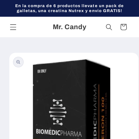
Ir
En la compra de 6 productos llevate un pack de
directamente
galletas, una creatina Nutrex y envio GRATIS!
al contenido
Mr. Candy
Carrito
Ir
directamente
a la
información
del producto