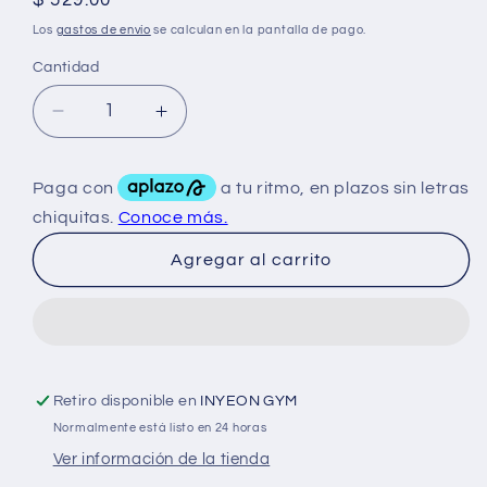
Precio
$ 529.00
habitual
Los
gastos de envío
se calculan en la pantalla de pago.
Cantidad
Reducir
Aumentar
cantidad
cantidad
para
para
Biomedic
Biomedic
Masteron
Masteron
100
100
Agregar al carrito
10ML
10ML
Retiro disponible en
INYEON GYM
Normalmente está listo en 24 horas
Ver información de la tienda