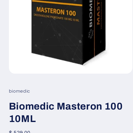
Abrir
elemento
multimedia
1
biomedic
en
una
ventana
Biomedic Masteron 100
modal
10ML