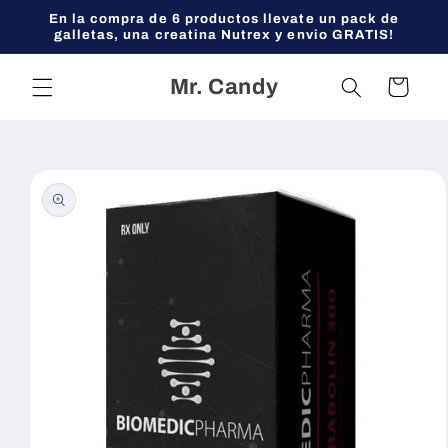
Ir
En la compra de 6 productos llevate un pack de
directamente
galletas, una creatina Nutrex y envio GRATIS!
al contenido
Mr. Candy
Carrito
Ir
directamente
a la
información
del producto