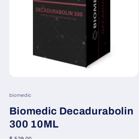
Abrir
elemento
multimedia
1
biomedic
en
una
ventana
Biomedic Decadurabolin
modal
300 10ML