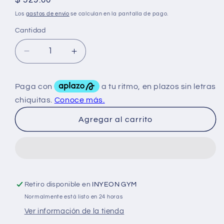
Precio
$ 529.00
habitual
Los
gastos de envío
se calculan en la pantalla de pago.
Cantidad
Reducir
Aumentar
cantidad
cantidad
para
para
Biomedic
Biomedic
Decadurabolin
Decadurabolin
300
300
Agregar al carrito
10ML
10ML
Retiro disponible en
INYEON GYM
Normalmente está listo en 24 horas
Ver información de la tienda