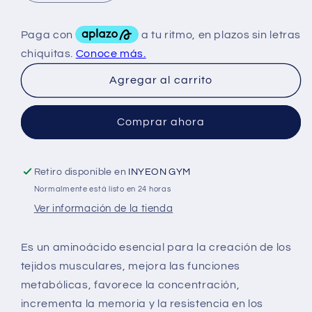
cantidad
cantidad
para
para
Bhp
Bhp
Glutamina
Glutamina
1Kg
1Kg
Agregar al carrito
Comprar ahora
Retiro disponible en
INYEON GYM
Normalmente está listo en 24 horas
Ver información de la tienda
Es un aminoácido esencial para la creación de los
tejidos musculares, mejora las funciones
metabólicas, favorece la concentración,
incrementa la memoria y la resistencia en los