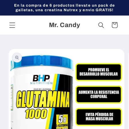
Ir
En la compra de 6 productos llevate un pack de
directamente
galletas, una creatina Nutrex y envio GRATIS!
al contenido
Mr. Candy
Carrito
Ir
directamente
a la
información
del producto