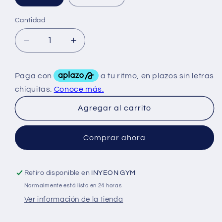
Cantidad
Reducir
Aumentar
cantidad
cantidad
para
para
BHP
BHP
Creatina
Creatina
Monohidratada
Monohidratada
Agregar al carrito
250
250
Grs
Grs
Comprar ahora
Retiro disponible en
INYEON GYM
Normalmente está listo en 24 horas
Ver información de la tienda