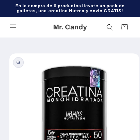
Ir
En la compra de 6 productos llevate un pack de
directamente
galletas, una creatina Nutrex y envio GRATIS!
al contenido
Mr. Candy
Carrito
Ir
directamente
a la
información
del producto