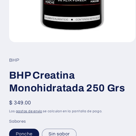
Abrir
elemento
multimedia
1
BHP
en
una
ventana
BHP Creatina
modal
Monohidratada 250 Grs
Precio
$ 349.00
habitual
Los
gastos de envío
se calculan en la pantalla de pago.
Sabores
Ponche
Sin sabor