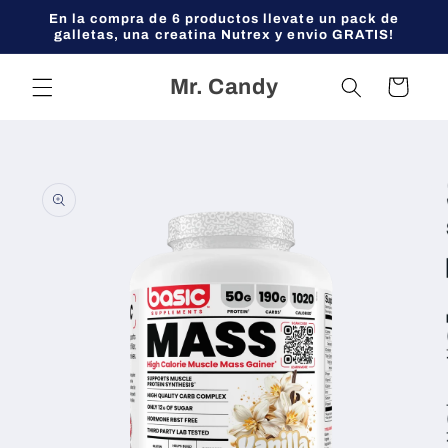
Ir
En la compra de 6 productos llevate un pack de
directamente
galletas, una creatina Nutrex y envio GRATIS!
al contenido
Mr. Candy
Carrito
Ir
directamente
a la
información
del producto