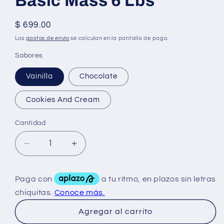
Basic Mass 6 Lbs
Precio
$ 699.00
habitual
Los
gastos de envío
se calculan en la pantalla de pago.
Sabores
Vainilla
Chocolate
Cookies And Cream
Cantidad
Reducir
Aumentar
cantidad
cantidad
para
para
Basic
Basic
Mass
Mass
6
6
Agregar al carrito
Lbs
Lbs