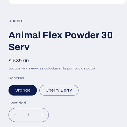
Abrir
elemento
multimedia
1
animal
en
una
ventana
Animal Flex Powder 30
modal
Serv
Precio
$ 589.00
habitual
Los
gastos de envío
se calculan en la pantalla de pago.
Sabores
Orange
Cherry Berry
Cantidad
Reducir
Aumentar
cantidad
cantidad