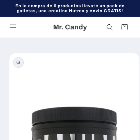
Ir
En la compra de 6 productos llevate un pack de
directamente
galletas, una creatina Nutrex y envio GRATIS!
al contenido
Mr. Candy
Carrito
Ir
directamente
a la
información
del producto