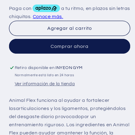
para
para
Animal
Animal
Flex
Flex
Powder
Powder
Agregar al carrito
30
30
Serv
Serv
Comprar ahora
Retiro disponible en
INYEON GYM
Normalmente está listo en 24 horas
Ver información de la tienda
Animal Flex funciona al ayudar a fortalecer
lasarticulaciones y los ligamentos, protegiéndolos
del desgaste diario provocadopor un
entrenamiento riguroso. Los ingredientes en Animal
Flex pueden ayudar amantener la función, la