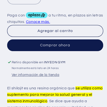
Reducir
Aumentar
cantidad
cantidad
para
para
Alpha
Alpha
Nutrition
Nutrition
Shilajit
Shilajit
Agregar al carrito
30
30
Caps
Caps
Comprar ahora
Retiro disponible en
INYEON GYM
Normalmente está listo en 24 horas
Ver información de la tienda
El shilajit es una resina orgánica que
se utiliza como
suplemento para mejorar la salud general y el
sistema inmunológico
.
Se dice que ayuda a