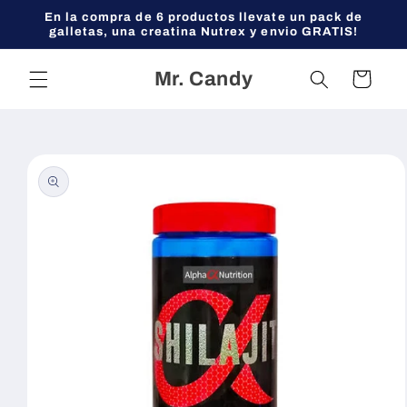
Ir
En la compra de 6 productos llevate un pack de
directamente
galletas, una creatina Nutrex y envio GRATIS!
al contenido
Mr. Candy
Carrito
Ir
directamente
a la
información
del producto