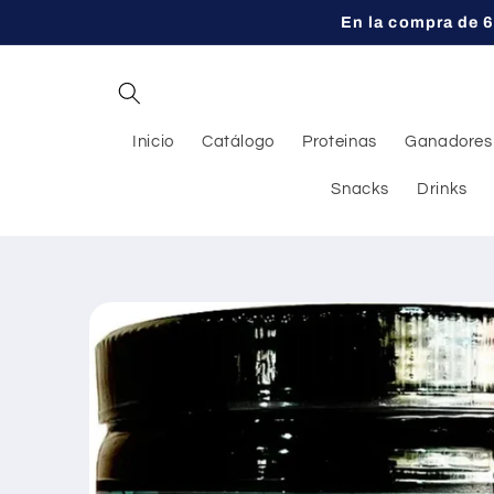
Ir
En la compra de 6
directamente
al contenido
Inicio
Catálogo
Proteinas
Ganadores
Snacks
Drinks
Ir
directamente
a la
información
del producto