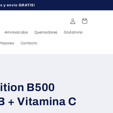
ex y envio GRATIS!
Iniciar
Carrito
sesión
Aminoacidos
Quemadores
Glutamina
Mayoreo
Contacto
ition B500
B + Vitamina C