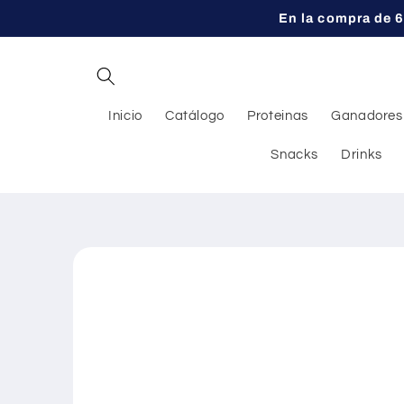
Ir
En la compra de 6
directamente
al contenido
Inicio
Catálogo
Proteinas
Ganadores
Snacks
Drinks
Ir
directamente
a la
información
del producto