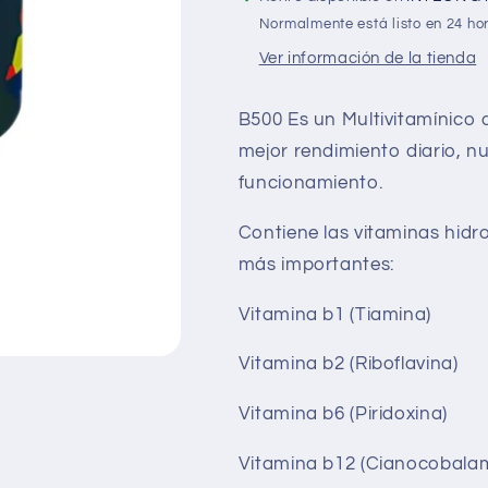
Caps
Caps
Normalmente está listo en 24 ho
Ver información de la tienda
B500 Es un Multivitamínico 
mejor rendimiento diario, n
funcionamiento.
Contiene las vitaminas hidr
más importantes:
Vitamina b1 (Tiamina)
Vitamina b2 (Riboflavina)
Vitamina b6 (Piridoxina)
Vitamina b12 (Cianocobala