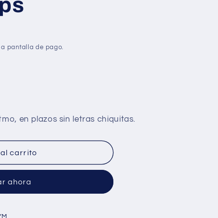
aps
la pantalla de pago.
al carrito
r ahora
YM