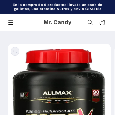
Ir
En la compra de 6 productos llevate un pack de
directamente
galletas, una creatina Nutrex y envio GRATIS!
al contenido
Mr. Candy
Carrito
Ir
directamente
a la
información
del producto