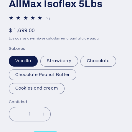
AllMax Isoflex 5Lbs
4
(4)
reseñas
totales
Precio
$ 1,699.00
habitual
Los
gastos de envío
se calculan en la pantalla de pago.
Sabores
Vainilla
Strawberry
Chocolate
Chocolate Peanut Butter
Cookies and cream
Cantidad
Reducir
Aumentar
cantidad
cantidad
para
para