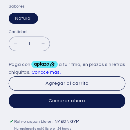
Sabores
Natural
Cantidad
Reducir
Aumentar
cantidad
cantidad
para
para
Advance
Advance
Nutrition
Nutrition
Calostro
Calostro
Agregar al carrito
Bovino
Bovino
30
30
Serv
Serv
Comprar ahora
Retiro disponible en
INYEON GYM
Normalmente está listo en 24 horas