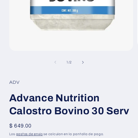
Abrir
elemento
multimedia
de
1
/
2
1
en
una
ventana
ADV
modal
Advance Nutrition
Calostro Bovino 30 Serv
Precio
$ 649.00
habitual
Los
gastos de envío
se calculan en la pantalla de pago.