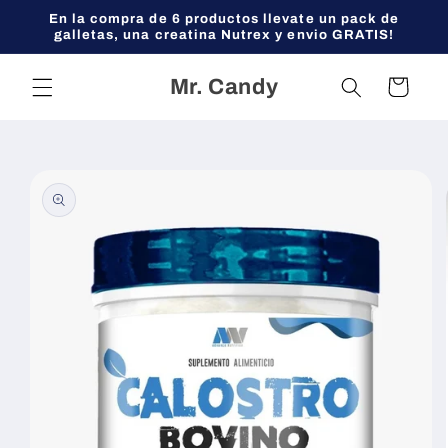
Ir
En la compra de 6 productos llevate un pack de
directamente
galletas, una creatina Nutrex y envio GRATIS!
al contenido
Mr. Candy
Carrito
Ir
directamente
a la
información
del producto