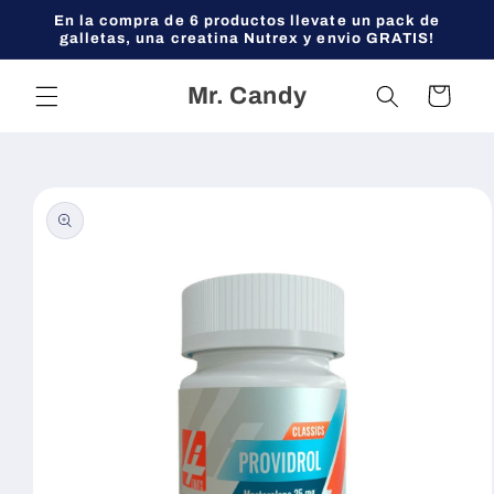
Ir
En la compra de 6 productos llevate un pack de
directamente
galletas, una creatina Nutrex y envio GRATIS!
al contenido
Mr. Candy
Carrito
Ir
directamente
a la
información
del producto