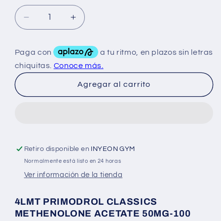
Reducir
Aumentar
cantidad
cantidad
para
para
4LMT
4LMT
Providrol
Providrol
Mesterolone
Mesterolone
Agregar al carrito
25
25
mg
mg
100
100
Tabs
Tabs
Retiro disponible en
INYEON GYM
Normalmente está listo en 24 horas
Ver información de la tienda
4LMT PRIMODROL CLASSICS
METHENOLONE ACETATE 50MG-100