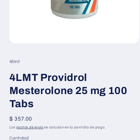
Abrir
elemento
multimedia
1
4lmt
en
una
ventana
4LMT Providrol
modal
Mesterolone 25 mg 100
Tabs
Precio
$ 357.00
habitual
Los
gastos de envío
se calculan en la pantalla de pago.
Cantidad