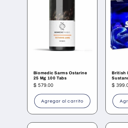
c
c
i
ó
n
Biomedic Sarms Ostarine
British
25 Mg 100 Tabs
Sustan
Precio
$ 579.00
Precio
$ 399.
:
habitual
habitu
Agregar al carrito
Agr