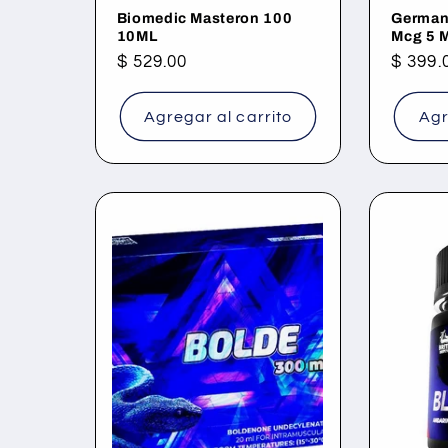
Biomedic Masteron 100
German
10ML
Mcg 5 
Precio
$ 529.00
Precio
$ 399.
habitual
habitu
Agregar al carrito
Agr