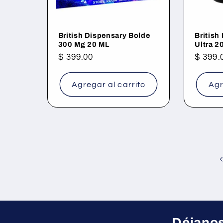
British Dispensary Bolde
British
300 Mg 20 ML
Ultra 2
Precio
$ 399.00
Precio
$ 399.
habitual
habitu
Agregar al carrito
Agr
Déjanos