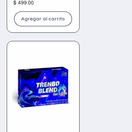
Precio
$ 499.00
habitual
Agregar al carrito