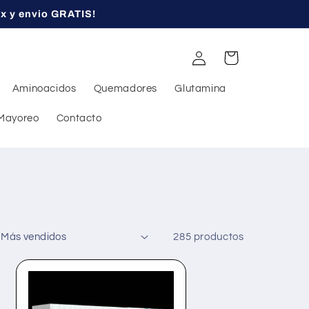
ex y envio GRATIS!
Iniciar
Carrito
sesión
Aminoacidos
Quemadores
Glutamina
Mayoreo
Contacto
285 productos