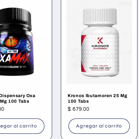
 Dispensary Oxa
Kronos Ibutamoren 25 Mg
 Mg 100 Tabs
100 Tabs
00
Precio
$ 679.00
al
habitual
egar al carrito
Agregar al carrito