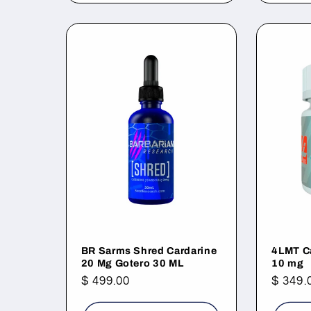
BR Sarms Shred Cardarine
4LMT C
20 Mg Gotero 30 ML
10 mg
Precio
$ 499.00
Precio
$ 349.
habitual
habitu