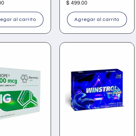
00
Precio
$ 499.00
al
habitual
egar al carrito
Agregar al carrito