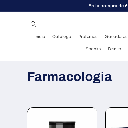
Ir
En la compra de 6
directamente
al contenido
Inicio
Catálogo
Proteinas
Ganadores
Snacks
Drinks
C
Farmacologia
o
l
e