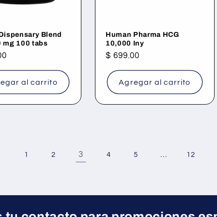
 Dispensary Blend
Human Pharma HCG
0 mg 100 tabs
10,000 Iny
00
Precio
$ 699.00
al
habitual
egar al carrito
Agregar al carrito
3
…
1
2
4
5
12
 tu contacto para promociones es