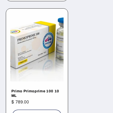
Primo Primoprime 100 10
ML
Precio
$ 789.00
habitual