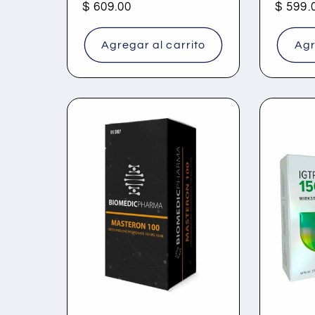
Precio
$ 609.00
Precio
$ 599.
habitual
habitu
Agregar al carrito
Agr