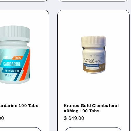
ardarine 100 Tabs
Kronos Gold Clembuterol
40Mcg 100 Tabs
00
Precio
$ 649.00
al
habitual