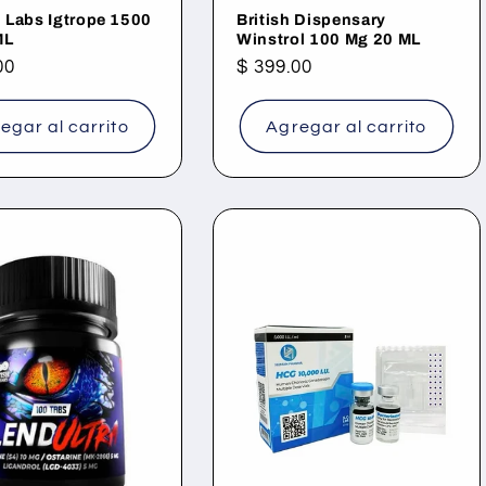
 Labs Igtrope 1500
British Dispensary
ML
Winstrol 100 Mg 20 ML
00
Precio
$ 399.00
al
habitual
egar al carrito
Agregar al carrito