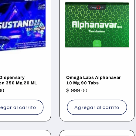
 Dispensary
Omega Labs Alphanavar
on 350 Mg 20 ML
10 Mg 90 Tabs
00
Precio
$ 999.00
al
habitual
egar al carrito
Agregar al carrito