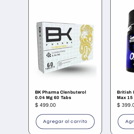
BK Pharma Clenbuterol
British
0.04 Mg 60 Tabs
Max 15
Precio
$ 499.00
Precio
$ 399.
habitual
habitu
Agregar al carrito
Agr