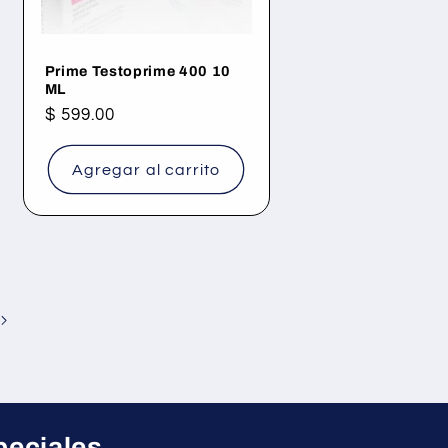
Prime Testoprime 400 10
ML
Precio
$ 599.00
habitual
Agregar al carrito
peciales